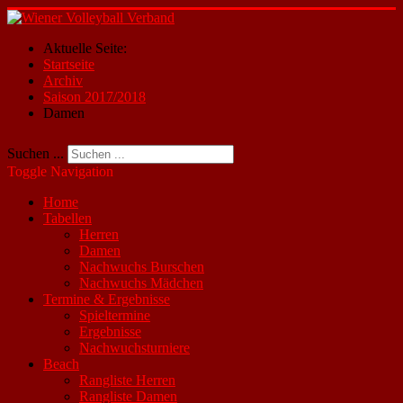
Aktuelle Seite:
Startseite
Archiv
Saison 2017/2018
Damen
Suchen ...
Toggle Navigation
Home
Tabellen
Herren
Damen
Nachwuchs Burschen
Nachwuchs Mädchen
Termine & Ergebnisse
Spieltermine
Ergebnisse
Nachwuchsturniere
Beach
Rangliste Herren
Rangliste Damen