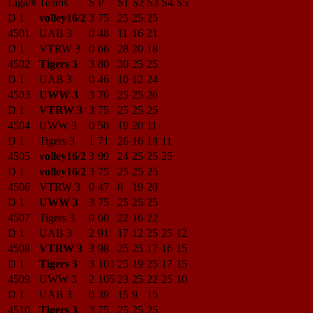
Liga/#
Teams
S
P
S1
S2
S3
S4
S5
D 1
volley16/2
3
75
25
25
25
4501
UAB 3
0
48
11
16
21
D 1
VTRW 3
0
66
28
20
18
4502
Tigers 3
3
80
30
25
25
D 1
UAB 3
0
46
10
12
24
4503
UWW 3
3
76
25
25
26
D 1
VTRW 3
3
75
25
25
25
4504
UWW 3
0
50
19
20
11
D 1
Tigers 3
1
71
26
16
18
11
4505
volley16/2
3
99
24
25
25
25
D 1
volley16/2
3
75
25
25
25
4506
VTRW 3
0
47
8
19
20
D 1
UWW 3
3
75
25
25
25
4507
Tigers 3
0
60
22
16
22
D 1
UAB 3
2
91
17
12
25
25
12
4508
VTRW 3
3
98
25
25
17
16
15
D 1
Tigers 3
3
101
25
19
25
17
15
4509
UWW 3
2
105
23
25
22
25
10
D 1
UAB 3
0
39
15
9
15
4510
Tigers 3
3
75
25
25
25