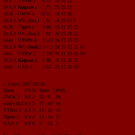
4437
VTRW 2
0
51
10
19
22
DLLA
Kagran 1
3
75
25
25
25
4438
UWW 4
0
51
14
17
20
DLLA
WU-Stud.1
1
61
14
25
13
9
4439
Tigers 1
3
96
25
21
25
25
DLLA
WU-Stud.1
1
92
26
25
19
22
4440
VTRW 4
3
101
24
27
25
25
DLLA
WU-Stud.1
3
113
28
25
23
22
15
4441
VTRW 2
2
107
26
21
25
25
10
DLLA
Kagran 1
3
98
25
25
23
25
4442
UAB 2
1
82
23
15
25
19
1. Klasse (2017/2018)
Team
#
S
N
|
Sätze
|
PNK
UWW 3
8
6
2
20
:
8
18
volley16/2
8
5
3
17
:
10
16
VTRW 3
8
5
3
15
:
12
14
Tigers 3
8
4
4
13
:
14
11
UAB 3
8
0
8
3
:
24
1