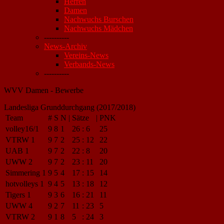
Herren
Damen
Nachwuchs Burschen
Nachwuchs Mädchen
----------
News-Archiv
Vereins-News
Verbands-News
----------
WVV Damen - Bewerbe
Landesliga Grunddurchgang (2017/2018)
Team
#
S
N
|
Sätze
|
PNK
volley16/1
9
8
1
26
:
6
25
VTRW 1
9
7
2
25
:
12
22
UAB 1
9
7
2
22
:
8
20
UWW 2
9
7
2
23
:
11
20
Simmering 1
9
5
4
17
:
15
14
hotvolleys 1
9
4
5
13
:
18
12
Tigers 1
9
3
6
16
:
21
11
UWW 4
9
2
7
11
:
23
5
VTRW 2
9
1
8
5
:
24
3