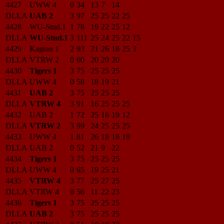
4427
UWW 4
0
34
13
7
14
DLLA
UAB 2
3
97
25
25
22
25
4428
WU-Stud.1
1
78
19
22
25
12
DLLA
WU-Stud.1
3
111
25
24
25
22
15
4429
Kagran 1
2
93
21
26
18
25
3
DLLA
VTRW 2
0
60
20
20
20
4430
Tigers 1
3
75
25
25
25
DLLA
UWW 4
0
58
18
19
21
4431
UAB 2
3
75
25
25
25
DLLA
VTRW 4
3
91
16
25
25
25
4432
UAB 2
1
72
25
16
19
12
DLLA
VTRW 2
3
99
24
25
25
25
4433
UWW 4
1
81
26
18
18
19
DLLA
UAB 2
0
52
21
9
22
4434
Tigers 1
3
75
25
25
25
DLLA
UWW 4
0
65
19
25
21
4435
VTRW 4
3
77
25
27
25
DLLA
VTRW 4
0
56
11
22
23
4436
Tigers 1
3
75
25
25
25
DLLA
UAB 2
3
75
25
25
25