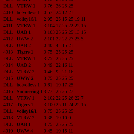
DLL
VTRW 1
3
76
26
25
25
4010
hotvolleys 1
0
57
24
12
21
DLL
volley16/1
2
95
25
15
25
19
11
4011
VTRW 1
3
104
17
25
22
25
15
DLL
UAB 1
3
103
25
25
25
13
15
4012
UWW 2
2
101
22
22
27
25
5
DLL
UAB 2
0
40
4
15
21
4013
Tigers 1
3
75
25
25
25
DLL
VTRW 1
3
75
25
25
25
4014
UAB 2
0
49
22
16
11
DLL
VTRW 2
0
46
9
21
16
4015
UWW 2
3
75
25
25
25
DLL
hotvolleys 1
0
61
19
17
25
4016
Simmering 1
3
77
25
25
27
DLL
VTRW 1
2
102
22
25
26
22
7
4017
Tigers 1
3
100
25
11
24
25
15
DLL
volley16/1
3
75
25
25
25
4018
VTRW 2
0
38
19
10
9
DLL
UAB 1
3
75
25
25
25
4019
UWW 4
0
45
19
15
11