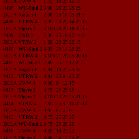
DLLA
UWW 4
1
75
19
25
16
15
4407
WU-Stud.1
3
98
25
23
25
25
DLLA
Kagran 1
2
98
25
18
25
21
9
4408
VTRW 4
3
99
20
25
14
25
15
DLLA
Tigers 1
3
103
20
25
18
25
15
4409
UAB 2
2
86
25
16
25
14
6
DLLA
VTRW 2
1
82
20
25
22
15
4410
WU-Stud.1
3
89
25
14
25
25
DLLA
VTRW 4
3
106
21
25
25
20
15
4411
WU-Stud.1
2
89
25
17
17
25
5
DLLA
Kagran 1
1
84
14
25
23
22
4412
VTRW 2
3
84
25
9
25
25
DLLA
UWW 4
0
38
9
12
17
4413
Tigers 1
3
75
25
25
25
DLLA
Tigers 1
3
109
23
25
25
21
15
4414
VTRW 4
2
85
25
9
16
25
10
DLLA
UWW 4
0
0
0
0
0
4415
VTRW 2
3
75
25
25
25
DLLA
WU-Stud.1
3
75
25
25
25
4416
UWW 4
0
59
14
23
22
DLLA
Tigers 1
3
86
25
11
25
25