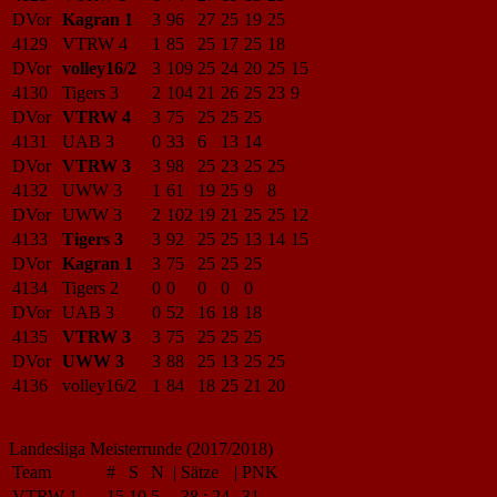
DVor
Kagran 1
3
96
27
25
19
25
4129
VTRW 4
1
85
25
17
25
18
DVor
volley16/2
3
109
25
24
20
25
15
4130
Tigers 3
2
104
21
26
25
23
9
DVor
VTRW 4
3
75
25
25
25
4131
UAB 3
0
33
6
13
14
DVor
VTRW 3
3
98
25
23
25
25
4132
UWW 3
1
61
19
25
9
8
DVor
UWW 3
2
102
19
21
25
25
12
4133
Tigers 3
3
92
25
25
13
14
15
DVor
Kagran 1
3
75
25
25
25
4134
Tigers 2
0
0
0
0
0
DVor
UAB 3
0
52
16
18
18
4135
VTRW 3
3
75
25
25
25
DVor
UWW 3
3
88
25
13
25
25
4136
volley16/2
1
84
18
25
21
20
Landesliga Meisterrunde (2017/2018)
Team
#
S
N
|
Sätze
|
PNK
VTRW 1
15
10
5
38
:
24
31