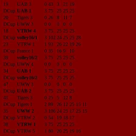
19
UAB 3
0
43
3
21
19
DCup
UAB 1
3
75
25
25
25
20
Tigers 3
0
26
8
11
7
DCup
UWW 3
0
0
0
0
0
18
VTRW 4
3
75
25
25
25
DCup
volley16/1
3
102
24
25
25
28
23
VTRW 1
1
93
26
22
19
26
DCup
France 1
0
35
16
9
10
39
volley16/2
3
75
25
25
25
DCup
UWW 4
0
0
0
0
0
34
UAB 1
3
75
25
25
25
DCup
volley16/2
3
75
25
25
25
47
UWW 3
0
0
0
0
0
DCup
UAB 2
3
75
25
25
25
41
Tigers 3
0
25
5
12
8
DCup
Tigers 1
2
89
26
12
25
15
11
35
UWW 2
3
106
24
25
17
25
15
DCup
VTRW 2
0
54
19
18
17
38
VTRW 1
3
75
25
25
25
DCup
VTRW 5
1
80
20
25
19
16