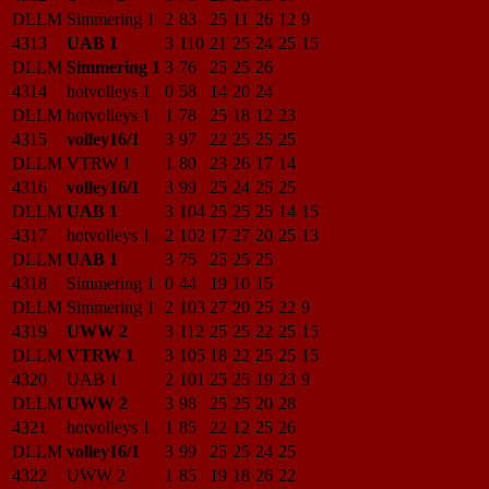
DLLM
Simmering 1
2
83
25
11
26
12
9
4313
UAB 1
3
110
21
25
24
25
15
DLLM
Simmering 1
3
76
25
25
26
4314
hotvolleys 1
0
58
14
20
24
DLLM
hotvolleys 1
1
78
25
18
12
23
4315
volley16/1
3
97
22
25
25
25
DLLM
VTRW 1
1
80
23
26
17
14
4316
volley16/1
3
99
25
24
25
25
DLLM
UAB 1
3
104
25
25
25
14
15
4317
hotvolleys 1
2
102
17
27
20
25
13
DLLM
UAB 1
3
75
25
25
25
4318
Simmering 1
0
44
19
10
15
DLLM
Simmering 1
2
103
27
20
25
22
9
4319
UWW 2
3
112
25
25
22
25
15
DLLM
VTRW 1
3
105
18
22
25
25
15
4320
UAB 1
2
101
25
25
19
23
9
DLLM
UWW 2
3
98
25
25
20
28
4321
hotvolleys 1
1
85
22
12
25
26
DLLM
volley16/1
3
99
25
25
24
25
4322
UWW 2
1
85
19
18
26
22