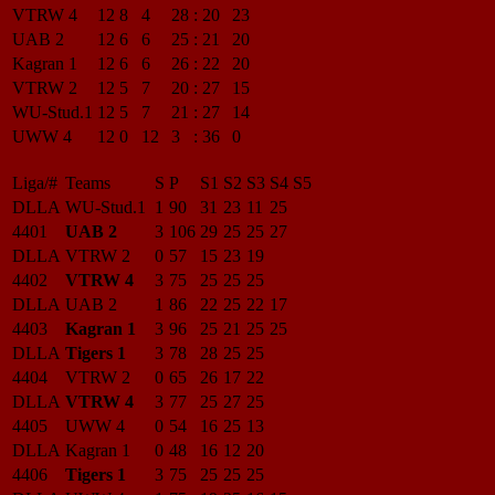
VTRW 4
12
8
4
28
:
20
23
UAB 2
12
6
6
25
:
21
20
Kagran 1
12
6
6
26
:
22
20
VTRW 2
12
5
7
20
:
27
15
WU-Stud.1
12
5
7
21
:
27
14
UWW 4
12
0
12
3
:
36
0
Liga/#
Teams
S
P
S1
S2
S3
S4
S5
DLLA
WU-Stud.1
1
90
31
23
11
25
4401
UAB 2
3
106
29
25
25
27
DLLA
VTRW 2
0
57
15
23
19
4402
VTRW 4
3
75
25
25
25
DLLA
UAB 2
1
86
22
25
22
17
4403
Kagran 1
3
96
25
21
25
25
DLLA
Tigers 1
3
78
28
25
25
4404
VTRW 2
0
65
26
17
22
DLLA
VTRW 4
3
77
25
27
25
4405
UWW 4
0
54
16
25
13
DLLA
Kagran 1
0
48
16
12
20
4406
Tigers 1
3
75
25
25
25