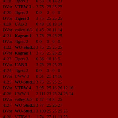
4118
Tigers 3
0
53
16
14
23
DVor
VTRW 3
3
75
25
25
25
4120
Tigers 2
0
0
0
0
0
DVor
Tigers 3
3
75
25
25
25
4119
UAB 3
0
49
16
19
14
DVor
volley16/2
0
45
20
11
14
4121
Kagran 1
3
75
25
25
25
DVor
Tigers 2
0
0
0
0
0
4122
WU-Stud.1
3
75
25
25
25
DVor
Kagran 1
3
75
25
25
25
4123
Tigers 3
0
36
18
13
5
DVor
UAB 3
3
75
25
25
25
4124
Tigers 2
0
0
0
0
0
DVor
UWW 3
0
51
21
14
16
4125
WU-Stud.1
3
75
25
25
25
DVor
VTRW 4
3
95
25
16
26
12
16
4126
UWW 3
2
111
23
25
24
25
14
DVor
volley16/2
0
47
14
8
25
4127
WU-Stud.1
3
77
25
25
27
DVor
WU-Stud.1
3
100
25
25
25
25
4128
VTRW 3
1
74
27
11
13
23