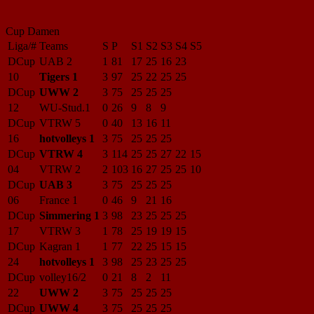
Cup Damen
Liga/#
Teams
S
P
S1
S2
S3
S4
S5
DCup
UAB 2
1
81
17
25
16
23
10
Tigers 1
3
97
25
22
25
25
DCup
UWW 2
3
75
25
25
25
12
WU-Stud.1
0
26
9
8
9
DCup
VTRW 5
0
40
13
16
11
16
hotvolleys 1
3
75
25
25
25
DCup
VTRW 4
3
114
25
25
27
22
15
04
VTRW 2
2
103
16
27
25
25
10
DCup
UAB 3
3
75
25
25
25
06
France 1
0
46
9
21
16
DCup
Simmering 1
3
98
23
25
25
25
17
VTRW 3
1
78
25
19
19
15
DCup
Kagran 1
1
77
22
25
15
15
24
hotvolleys 1
3
98
25
23
25
25
DCup
volley16/2
0
21
8
2
11
22
UWW 2
3
75
25
25
25
DCup
UWW 4
3
75
25
25
25