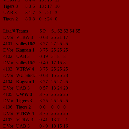
Tigers 3
8
3
5
13
:
17
10
UAB 3
8
1
7
3
:
21
3
Tigers 2
8
0
8
0
:
24
0
Liga/#
Teams
S
P
S1
S2
S3
S4
S5
DVor
VTRW 3
0
63
25
21
17
4101
volley16/2
3
77
27
25
25
DVor
Kagran 1
3
75
25
25
25
4102
UAB 3
0
19
3
8
8
DVor
volley16/2
0
40
17
15
8
4103
VTRW 4
3
75
25
25
25
DVor
WU-Stud.1
0
63
15
25
23
4104
Kagran 1
3
77
25
27
25
DVor
UAB 3
0
57
13
24
20
4105
UWW 3
3
76
25
26
25
DVor
Tigers 3
3
75
25
25
25
4106
Tigers 2
0
0
0
0
0
DVor
VTRW 4
3
75
25
25
25
4107
VTRW 3
0
41
13
7
21
DVor
UAB 3
0
49
18
15
16