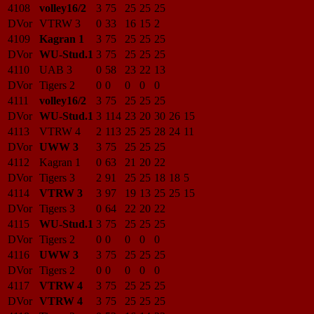
4108
volley16/2
3
75
25
25
25
DVor
VTRW 3
0
33
16
15
2
4109
Kagran 1
3
75
25
25
25
DVor
WU-Stud.1
3
75
25
25
25
4110
UAB 3
0
58
23
22
13
DVor
Tigers 2
0
0
0
0
0
4111
volley16/2
3
75
25
25
25
DVor
WU-Stud.1
3
114
23
20
30
26
15
4113
VTRW 4
2
113
25
25
28
24
11
DVor
UWW 3
3
75
25
25
25
4112
Kagran 1
0
63
21
20
22
DVor
Tigers 3
2
91
25
25
18
18
5
4114
VTRW 3
3
97
19
13
25
25
15
DVor
Tigers 3
0
64
22
20
22
4115
WU-Stud.1
3
75
25
25
25
DVor
Tigers 2
0
0
0
0
0
4116
UWW 3
3
75
25
25
25
DVor
Tigers 2
0
0
0
0
0
4117
VTRW 4
3
75
25
25
25
DVor
VTRW 4
3
75
25
25
25