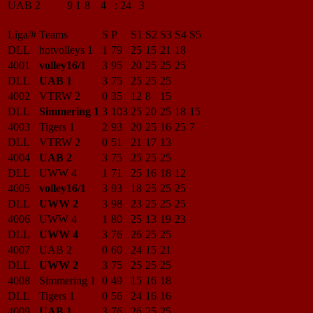
UAB 2
9
1
8
4
:
24
3
Liga/#
Teams
S
P
S1
S2
S3
S4
S5
DLL
hotvolleys 1
1
79
25
15
21
18
4001
volley16/1
3
95
20
25
25
25
DLL
UAB 1
3
75
25
25
25
4002
VTRW 2
0
35
12
8
15
DLL
Simmering 1
3
103
25
20
25
18
15
4003
Tigers 1
2
93
20
25
16
25
7
DLL
VTRW 2
0
51
21
17
13
4004
UAB 2
3
75
25
25
25
DLL
UWW 4
1
71
25
16
18
12
4005
volley16/1
3
93
18
25
25
25
DLL
UWW 2
3
98
23
25
25
25
4006
UWW 4
1
80
25
13
19
23
DLL
UWW 4
3
76
26
25
25
4007
UAB 2
0
60
24
15
21
DLL
UWW 2
3
75
25
25
25
4008
Simmering 1
0
49
15
16
18
DLL
Tigers 1
0
56
24
16
16
4009
UAB 1
3
76
26
25
25