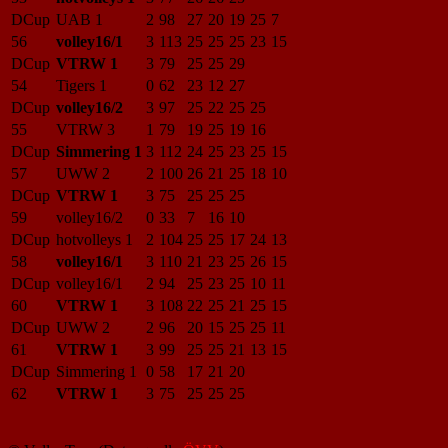
DCup
UAB 1
2
98
27
20
19
25
7
56
volley16/1
3
113
25
25
25
23
15
DCup
VTRW 1
3
79
25
25
29
54
Tigers 1
0
62
23
12
27
DCup
volley16/2
3
97
25
22
25
25
55
VTRW 3
1
79
19
25
19
16
DCup
Simmering 1
3
112
24
25
23
25
15
57
UWW 2
2
100
26
21
25
18
10
DCup
VTRW 1
3
75
25
25
25
59
volley16/2
0
33
7
16
10
DCup
hotvolleys 1
2
104
25
25
17
24
13
58
volley16/1
3
110
21
23
25
26
15
DCup
volley16/1
2
94
25
23
25
10
11
60
VTRW 1
3
108
22
25
21
25
15
DCup
UWW 2
2
96
20
15
25
25
11
61
VTRW 1
3
99
25
25
21
13
15
DCup
Simmering 1
0
58
17
21
20
62
VTRW 1
3
75
25
25
25