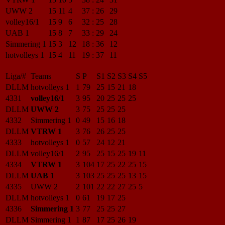
UWW 2
15
11
4
37
:
26
29
volley16/1
15
9
6
32
:
25
28
UAB 1
15
8
7
33
:
29
24
Simmering 1
15
3
12
18
:
36
12
hotvolleys 1
15
4
11
19
:
37
11
Liga/#
Teams
S
P
S1
S2
S3
S4
S5
DLLM
hotvolleys 1
1
79
25
15
21
18
4331
volley16/1
3
95
20
25
25
25
DLLM
UWW 2
3
75
25
25
25
4332
Simmering 1
0
49
15
16
18
DLLM
VTRW 1
3
76
26
25
25
4333
hotvolleys 1
0
57
24
12
21
DLLM
volley16/1
2
95
25
15
25
19
11
4334
VTRW 1
3
104
17
25
22
25
15
DLLM
UAB 1
3
103
25
25
25
13
15
4335
UWW 2
2
101
22
22
27
25
5
DLLM
hotvolleys 1
0
61
19
17
25
4336
Simmering 1
3
77
25
25
27
DLLM
Simmering 1
1
87
17
25
26
19