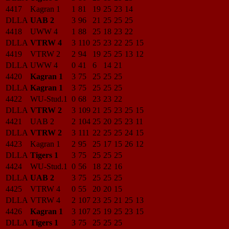
4417
Kagran 1
1
81
19
25
23
14
DLLA
UAB 2
3
96
21
25
25
25
4418
UWW 4
1
88
25
18
23
22
DLLA
VTRW 4
3
110
25
23
22
25
15
4419
VTRW 2
2
94
19
25
25
13
12
DLLA
UWW 4
0
41
6
14
21
4420
Kagran 1
3
75
25
25
25
DLLA
Kagran 1
3
75
25
25
25
4422
WU-Stud.1
0
68
23
23
22
DLLA
VTRW 2
3
109
21
25
23
25
15
4421
UAB 2
2
104
25
20
25
23
11
DLLA
VTRW 2
3
111
22
25
25
24
15
4423
Kagran 1
2
95
25
17
15
26
12
DLLA
Tigers 1
3
75
25
25
25
4424
WU-Stud.1
0
56
18
22
16
DLLA
UAB 2
3
75
25
25
25
4425
VTRW 4
0
55
20
20
15
DLLA
VTRW 4
2
107
23
25
21
25
13
4426
Kagran 1
3
107
25
19
25
23
15
DLLA
Tigers 1
3
75
25
25
25