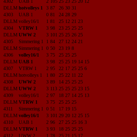
4302
UAB 1
2
105
25
23
25
20
12
DLLM
hotvolleys 1
3
87
26
30
31
4303
UAB 1
0
81
24
28
29
DLLM
volley16/1
1
81
25
12
21
23
4304
VTRW 1
3
98
23
25
25
25
DLLM
UWW 2
3
101
25
25
26
25
4305
Simmering 1
1
84
27
12
24
21
DLLM
Simmering 1
0
50
23
19
8
4306
volley16/1
3
75
25
25
25
DLLM
UAB 1
3
98
25
25
19
14
15
4307
VTRW 1
2
95
22
17
25
25
6
DLLM
hotvolleys 1
1
80
25
22
11
22
4308
UWW 2
3
89
14
25
25
25
DLLM
UWW 2
3
113
25
25
25
23
15
4309
volley16/1
2
97
18
27
14
25
13
DLLM
VTRW 1
3
75
25
25
25
4311
Simmering 1
0
51
17
19
15
DLLM
volley16/1
3
101
29
20
12
25
15
4310
UAB 1
2
96
27
25
25
16
3
DLLM
VTRW 1
3
93
18
25
25
25
4312
UWW 2
1
78
25
21
15
17