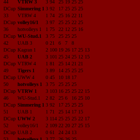
44
VTRW 3
3
94
25
19
25
25
DCup
Simmering 1
3
92
17
25
25
25
33
VTRW 4
1
74
25
16
22
11
DCup
volley16/1
3
97
25
25
22
25
36
hotvolleys 1
1
75
22
12
25
16
DCup
WU-Stud.1
3
75
25
25
25
42
UAB 3
0
21
6
7
8
DCup
Kagran 1
2
100
19
26
17
25
13
45
UAB 2
3
101
25
24
25
12
15
DCup
VTRW 4
1
81
25
14
21
21
49
Tigers 1
3
89
14
25
25
25
DCup
UWW 4
0
45
10
18
17
50
hotvolleys 1
3
75
25
25
25
DCup
VTRW 1
3
103
16
25
25
22
15
46
WU-Stud.1
2
82
25
6
16
25
10
DCup
Simmering 1
3
92
17
25
25
25
51
UAB 1
1
71
25
14
17
15
DCup
UWW 2
3
114
25
25
25
22
17
52
volley16/1
2
109
22
20
27
25
15
DCup
UAB 2
0
61
24
24
13
53
hotvolleys 1
3
77
26
26
25