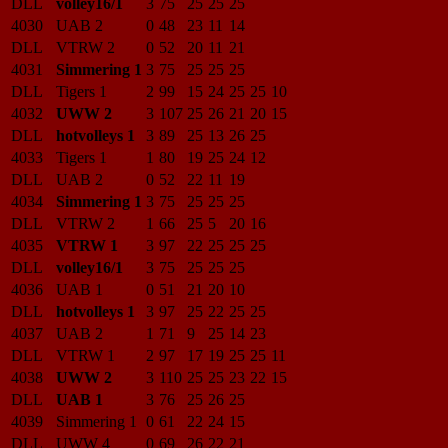
DLL
volley16/1
3
75
25
25
25
4030
UAB 2
0
48
23
11
14
DLL
VTRW 2
0
52
20
11
21
4031
Simmering 1
3
75
25
25
25
DLL
Tigers 1
2
99
15
24
25
25
10
4032
UWW 2
3
107
25
26
21
20
15
DLL
hotvolleys 1
3
89
25
13
26
25
4033
Tigers 1
1
80
19
25
24
12
DLL
UAB 2
0
52
22
11
19
4034
Simmering 1
3
75
25
25
25
DLL
VTRW 2
1
66
25
5
20
16
4035
VTRW 1
3
97
22
25
25
25
DLL
volley16/1
3
75
25
25
25
4036
UAB 1
0
51
21
20
10
DLL
hotvolleys 1
3
97
25
22
25
25
4037
UAB 2
1
71
9
25
14
23
DLL
VTRW 1
2
97
17
19
25
25
11
4038
UWW 2
3
110
25
25
23
22
15
DLL
UAB 1
3
76
25
26
25
4039
Simmering 1
0
61
22
24
15
DLL
UWW 4
0
69
26
22
21