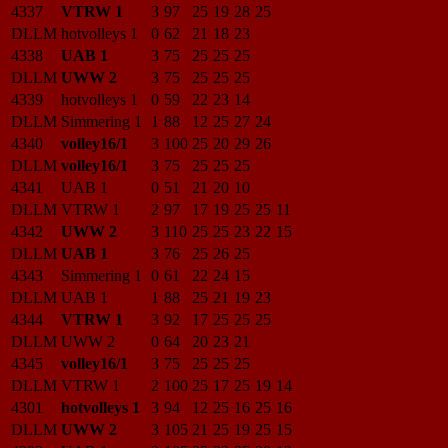
4337
VTRW 1
3
97
25
19
28
25
DLLM
hotvolleys 1
0
62
21
18
23
4338
UAB 1
3
75
25
25
25
DLLM
UWW 2
3
75
25
25
25
4339
hotvolleys 1
0
59
22
23
14
DLLM
Simmering 1
1
88
12
25
27
24
4340
volley16/1
3
100
25
20
29
26
DLLM
volley16/1
3
75
25
25
25
4341
UAB 1
0
51
21
20
10
DLLM
VTRW 1
2
97
17
19
25
25
11
4342
UWW 2
3
110
25
25
23
22
15
DLLM
UAB 1
3
76
25
26
25
4343
Simmering 1
0
61
22
24
15
DLLM
UAB 1
1
88
25
21
19
23
4344
VTRW 1
3
92
17
25
25
25
DLLM
UWW 2
0
64
20
23
21
4345
volley16/1
3
75
25
25
25
DLLM
VTRW 1
2
100
25
17
25
19
14
4301
hotvolleys 1
3
94
12
25
16
25
16
DLLM
UWW 2
3
105
21
25
19
25
15