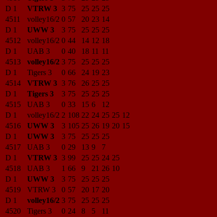
D 1
VTRW 3
3
75
25
25
25
4511
volley16/2
0
57
20
23
14
D 1
UWW 3
3
75
25
25
25
4512
volley16/2
0
44
14
12
18
D 1
UAB 3
0
40
18
11
11
4513
volley16/2
3
75
25
25
25
D 1
Tigers 3
0
66
24
19
23
4514
VTRW 3
3
76
26
25
25
D 1
Tigers 3
3
75
25
25
25
4515
UAB 3
0
33
15
6
12
D 1
volley16/2
2
108
22
24
25
25
12
4516
UWW 3
3
105
25
26
19
20
15
D 1
UWW 3
3
75
25
25
25
4517
UAB 3
0
29
13
9
7
D 1
VTRW 3
3
99
25
25
24
25
4518
UAB 3
1
66
9
21
26
10
D 1
UWW 3
3
75
25
25
25
4519
VTRW 3
0
57
20
17
20
D 1
volley16/2
3
75
25
25
25
4520
Tigers 3
0
24
8
5
11