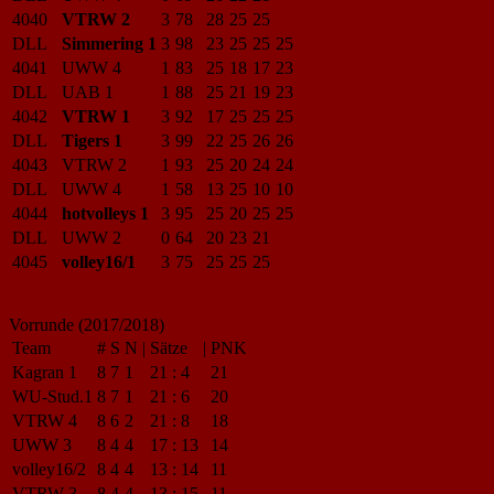
4040
VTRW 2
3
78
28
25
25
DLL
Simmering 1
3
98
23
25
25
25
4041
UWW 4
1
83
25
18
17
23
DLL
UAB 1
1
88
25
21
19
23
4042
VTRW 1
3
92
17
25
25
25
DLL
Tigers 1
3
99
22
25
26
26
4043
VTRW 2
1
93
25
20
24
24
DLL
UWW 4
1
58
13
25
10
10
4044
hotvolleys 1
3
95
25
20
25
25
DLL
UWW 2
0
64
20
23
21
4045
volley16/1
3
75
25
25
25
Vorrunde (2017/2018)
Team
#
S
N
|
Sätze
|
PNK
Kagran 1
8
7
1
21
:
4
21
WU-Stud.1
8
7
1
21
:
6
20
VTRW 4
8
6
2
21
:
8
18
UWW 3
8
4
4
17
:
13
14
volley16/2
8
4
4
13
:
14
11
VTRW 3
8
4
4
13
:
15
11