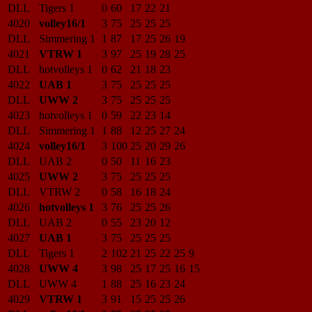
DLL
Tigers 1
0
60
17
22
21
4020
volley16/1
3
75
25
25
25
DLL
Simmering 1
1
87
17
25
26
19
4021
VTRW 1
3
97
25
19
28
25
DLL
hotvolleys 1
0
62
21
18
23
4022
UAB 1
3
75
25
25
25
DLL
UWW 2
3
75
25
25
25
4023
hotvolleys 1
0
59
22
23
14
DLL
Simmering 1
1
88
12
25
27
24
4024
volley16/1
3
100
25
20
29
26
DLL
UAB 2
0
50
11
16
23
4025
UWW 2
3
75
25
25
25
DLL
VTRW 2
0
58
16
18
24
4026
hotvolleys 1
3
76
25
25
26
DLL
UAB 2
0
55
23
20
12
4027
UAB 1
3
75
25
25
25
DLL
Tigers 1
2
102
21
25
22
25
9
4028
UWW 4
3
98
25
17
25
16
15
DLL
UWW 4
1
88
25
16
23
24
4029
VTRW 1
3
91
15
25
25
26