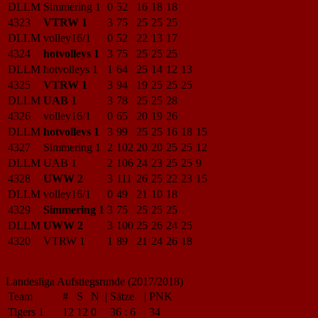
DLLM
Simmering 1
0
52
16
18
18
4323
VTRW 1
3
75
25
25
25
DLLM
volley16/1
0
52
22
13
17
4324
hotvolleys 1
3
75
25
25
25
DLLM
hotvolleys 1
1
64
25
14
12
13
4325
VTRW 1
3
94
19
25
25
25
DLLM
UAB 1
3
78
25
25
28
4326
volley16/1
0
65
20
19
26
DLLM
hotvolleys 1
3
99
25
25
16
18
15
4327
Simmering 1
2
102
20
20
25
25
12
DLLM
UAB 1
2
106
24
23
25
25
9
4328
UWW 2
3
111
26
25
22
23
15
DLLM
volley16/1
0
49
21
10
18
4329
Simmering 1
3
75
25
25
25
DLLM
UWW 2
3
100
25
26
24
25
4320
VTRW 1
1
89
21
24
26
18
Landesliga Aufstiegsrunde (2017/2018)
Team
#
S
N
|
Sätze
|
PNK
Tigers 1
12
12
0
36
:
6
34